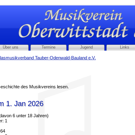
Über uns
Termine
Jugend
Links
lasmusikverband Tauber-Odenwald-Bauland e.V.
eschichte des Musikvereins lesen.
um 1. Jan 2026
um 1. Jan 2026
davon 6 unter 18 Jahren)
r: 1
 64