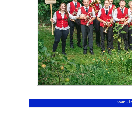
-
Intern
I