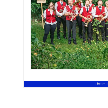
-
Intern
I